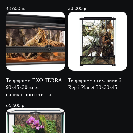
43 600
р.
53 000
р.
Террариум EXO TERRA
Террариум стеклянный
90х45х30см из
Repti Planet 30х30х45
силикатного стекла
66 500
р.