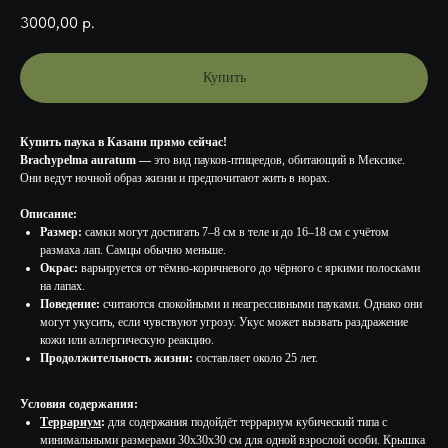
3000,00
р.
Купить
Купить паука в Казани прямо сейчас!
Brachypelma auratum —
это вид пауков-птицеедов, обитающий в Мексике.
Они ведут ночной образ жизни и предпочитают жить в норах.
Описание:
Размер:
самки могут достигать 7–8 см в теле и до 16–18 см с учётом
размаха лап. Самцы обычно меньше.
Окрас:
варьируется от тёмно-коричневого до чёрного с яркими полосками
на лапах.
Поведение:
считаются спокойными и неагрессивными пауками. Однако они
могут укусить, если чувствуют угрозу. Укус может вызвать раздражение
кожи или аллергическую реакцию.
Продолжительность жизни:
составляет около 25 лет.
Условия содержания:
Террариум
:
для содержания подойдёт террариум кубический типа с
минимальными размерами 30х30х30 см для одной взрослой особи. Крышка