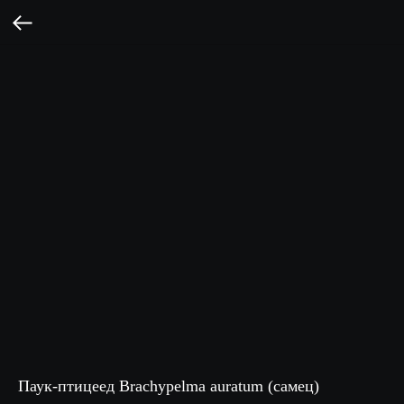
Паук-птицеед Brachypelma auratum (самец)