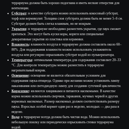
террариума должна быть хорошо подогнана и иметь мелкие отверстия для
вентиляции.
Субстрат
:
в качестве субстрата можно использовать кокосовый субстрат,
торф или вермикулит. Толщина слоя субстрата должна быть не менее 5–6 см.
Субстрат должен быть слегка влажным, но не мокрым.
Укрытия
:
в террариуме необходимо разместить укрытия, где паук сможет
прятаться. Это могут быть куски коры, коряги или специальные
декоративные укрытия из пластика или керамики.
Влажность
:
влажность воздуха в террариуме должна составлять около 60–
80%. Для поддержания влажности можно использовать увлажнитель
воздуха или регулярно опрыскивать субстрат водой из пульверизатора.
Температура
:
оптимальная температура для содержания составляет 20–33
°C. Для контроля температуры можно разместить в террариуме
нагревательный коврик.
Освещение
:
освещение не является обязательным условием для
содержания паука-птицееда. Однако при желании можно установить лампу
накаливания или светодиодную лампу для создания суточной цикличности.
Кормление
:
являются хищниками и питаются насекомыми. В качестве
корма можно использовать сверчков, тараканов, мучных червей и других
кормовых насекомых. Размер насекомых должен соответствовать размеру
паука. Взрослых особей кормят один раз в неделю, молодых — два раза в
неделю.
Вода
:
в террариуме всегда должна быть чистая вода. Можно использовать
небольшую поилку или периодически опрыскивать стенки террариума
водой.