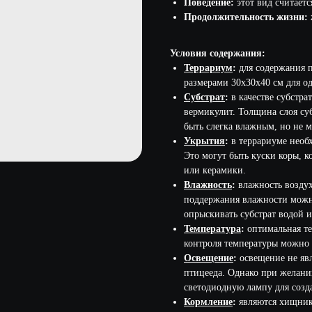
Поведение:
этот вид считаетс
Продолжительность жизни:
Условия содержания:
Террариум
:
для содержания 
размерами 30х30х40 см для о
Субстрат
:
в качестве субстра
вермикулит. Толщина слоя суб
быть слегка влажным, но не 
Укрытия
:
в террариуме необх
Это могут быть куски коры, 
или керамики.
Влажность
:
влажность воздух
поддержания влажности можно
опрыскивать субстрат водой и
Температура
:
оптимальная те
контроля температуры можно 
Освещение
:
освещение не явл
птицееда. Однако при желани
светодиодную лампу для созд
Кормление
:
являются хищник