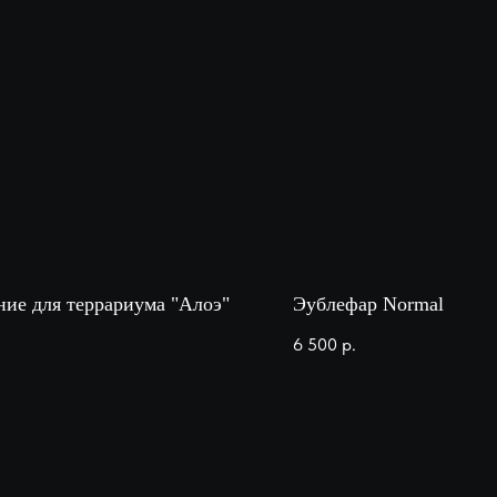
ние для террариума "Алоэ"
Эублефар Normal
6 500
р.