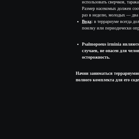
использовать сверчков, тарак
Размер насекомых должен соот
раз в неделю, молодых — два 
Вода
:
в террариуме всегда до
поилку или периодически опр
Psalmopoeus irminia являют
случаев, не опасен для чел
осторожность.
Начни заниматься террариумис
полного комплекта для его сод