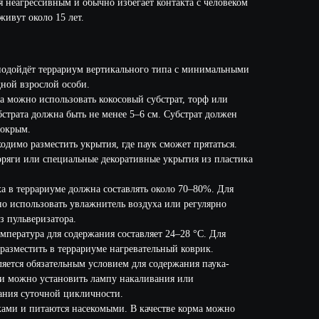
я неагрессивным и обычно избегает контакта с человеком
живут около 15 лет.
подойдёт террариум вертикального типа с минимальными
дной взрослой особи.
та можно использовать кокосовый субстрат, торф или
страта должна быть не менее 5–6 см. Субстрат должен
мокрым.
одимо разместить укрытия, где паук сможет прятаться.
коряги или специальные декоративные укрытия из пластика
а в террариуме должна составлять около 70–80%. Для
 использовать увлажнитель воздуха или регулярно
з пульверизатора.
мпература для содержания составляет 24–28 °C. Для
разместить в террариуме нагревательный коврик.
яется обязательным условием для содержания паука-
и можно установить лампу накаливания или
ания суточной цикличности.
ами и питаются насекомыми. В качестве корма можно