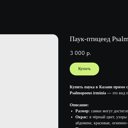
Паук-птицеед Psalm
3 000
р.
Купить
Купить паука в Казани прямо с
Psalmopoeus irminia —
это вид п
Описание:
Размер:
самки могут достигать
Окрас:
в чёрный цвет, узоры 
абдомене, красивые, огненно