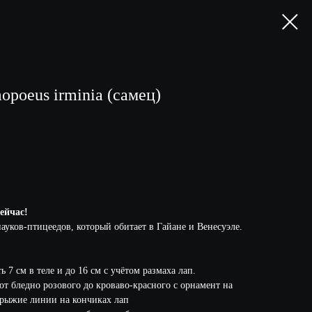
opoeus irminia (самец)
ейчас!
ауков-птицеедов, который обитает в Гайане и Венесуэле.
 7 см в теле и до 16 см с учётом размаха лап.
от бледно розового до кроваво-красного с орнамент на
-рыжие линии на кончиках лап