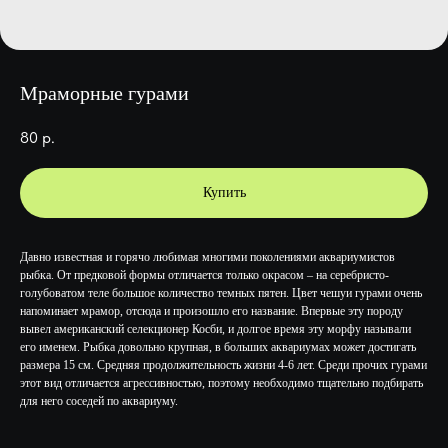
Мраморные гурами
80
р.
Купить
Давно известная и горячо любимая многими поколениями аквариумистов
рыбка. От предковой формы отличается только окрасом – на серебристо-
голубоватом теле большое количество темных пятен. Цвет чешуи гурами очень
напоминает мрамор, отсюда и произошло его название. Впервые эту породу
вывел американский селекционер Косби, и долгое время эту морфу называли
его именем. Рыбка довольно крупная, в больших аквариумах может достигать
размера 15 см. Средняя продолжительность жизни 4-6 лет. Среди прочих гурами
этот вид отличается агрессивностью, поэтому необходимо тщательно подбирать
для него соседей по аквариуму.