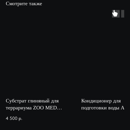
Смотрите также
Субстрат глиняный для
Кондиционер для
террариума ZOO MED
подготовки воды Aqu
Excavator Clay Burrowing
50мл на 100л
4 500
р.
4,5 кг