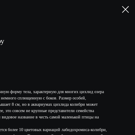
оу
ную форму тела, характерную для многих цихлид озера
 немного сплющенную с боков. Размер особей,
ышает 8 см, но в аквариумах цихлида колибри может
ее, это совсем не крупные представители семейства
 видовое название в честь самой маленькой птицы на
ется более 10 цветовых вариаций лабидохромиса-колибри,