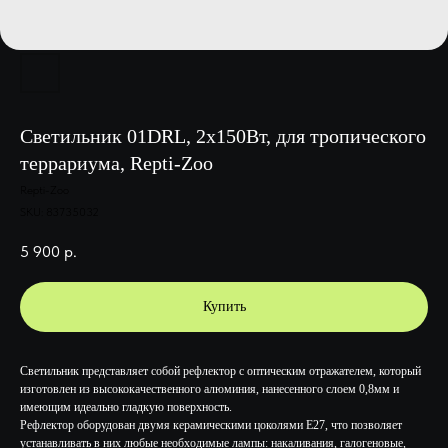
Светильник 01DRL, 2х150Вт, для тропического
террариума, Repti-Zoo
Repti-Zoo
SKU:
83735032
5 900
р.
Купить
Светильник представляет собой рефлектор с оптическим отражателем, который
изготовлен из высококачественного алюминия, нанесенного слоем 0,8мм и
имеющим идеально гладкую поверхность.
Рефлектор оборудован двумя керамическими цоколями Е27, что позволяет
устанавливать в них любые необходимые лампы: накаливания, галогеновые,