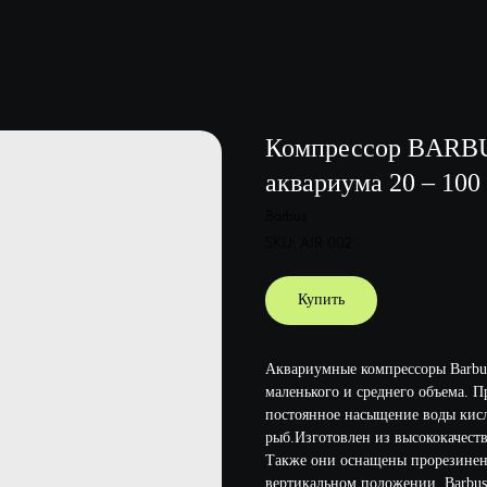
Компрессор BARBU
аквариума 20 – 100 
Barbus
SKU:
AIR 002
Купить
Аквариумные компрессоры Barbus
маленького и среднего объема. 
постоянное насыщение воды кисл
рыб.Изготовлен из высококачест
Также они оснащены прорезинен
вертикальном положении. Barbus