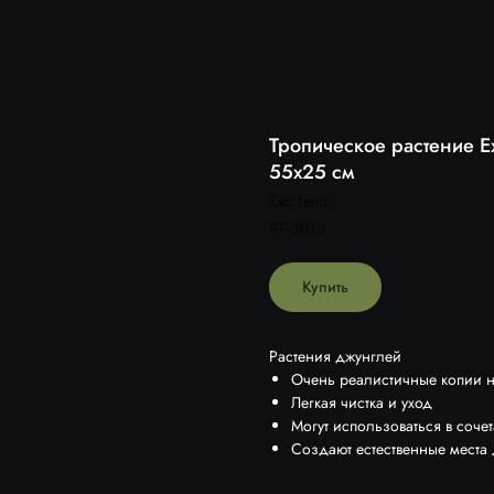
Тропическое растение Ex
55х25 см
Exo Terra
PT-3040
Купить
Растения джунглей
Очень реалистичные копии н
Легкая чистка и уход
Могут использоваться в соч
Создают естественные места