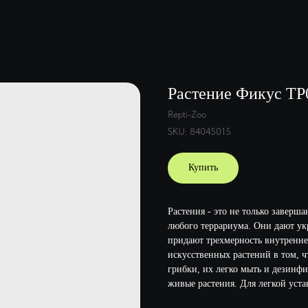
Растение Фикус TP0
Repti-Zoo
SKU:
84045015
Купить
Растения - это не только завер
любого террариума. Они дают ук
придают трехмерность внутренн
искусственных растений в том, ч
грибки, их легко мыть и дезинф
живые растения. Для легкой уста