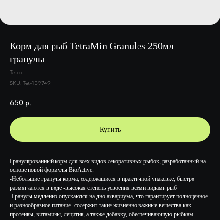
Корм для рыб TetraMin Granules 250мл
гранулы
Tetra
SKU:
Tet-139749
650
р.
Купить
Гранулированный корм для всех видов декоративных рыбок, разработанный на
основе новой формулы BioActive.
-Небольшие гранулы корма, содержащиеся в практичной упаковке, быстро
размягчаются в воде -высокая степень усвоения всеми видами рыб
-Гранулы медленно опускаются на дно аквариума, что гарантирует полноценное
и разнообразное питание -содержит такие жизненно важные вещества как
протеины, витамины, лецитин, а также добавку, обеспечивающую рыбкам