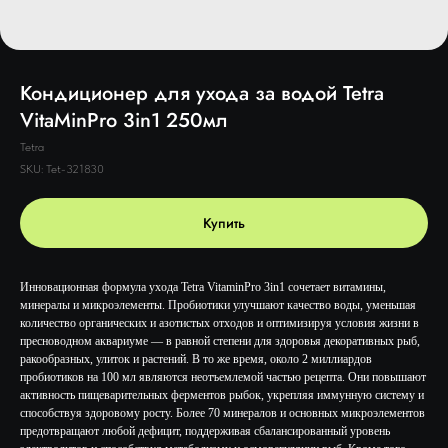
Кондиционер для ухода за водой Tetra
VitaMinPro 3in1 250мл
Tetra
SKU:
Tet-321830
Купить
Инновационная формула ухода Tetra VitaminPro 3in1 сочетает витамины,
минералы и микроэлементы. Пробиотики улучшают качество воды, уменьшая
количество органических и азотистых отходов и оптимизируя условия жизни в
пресноводном аквариуме — в равной степени для здоровья декоративных рыб,
ракообразных, улиток и растений. В то же время, около 2 миллиардов
пробиотиков на 100 мл являются неотъемлемой частью рецепта. Они повышают
активность пищеварительных ферментов рыбок, укрепляя иммунную систему и
способствуя здоровому росту. Более 70 минералов и основных микроэлементов
предотвращают любой дефицит, поддерживая сбалансированный уровень