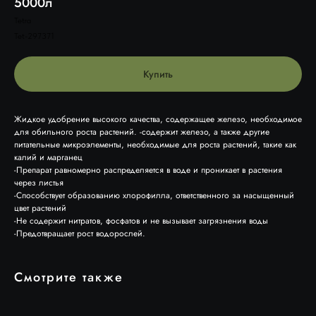
5000л
Tetra
Tet-297371
Купить
Жидкое удобрение высокого качества, содержащее железо, необходимое
для обильного роста растений. -содержит железо, а также другие
питательные микроэлементы, необходимые для роста растений, такие как
калий и марганец
-Препарат равномерно распределяется в воде и проникает в растения
через листья
-Способствует образованию хлорофилла, ответственного за насыщенный
цвет растений
-Не содержит нитратов, фосфатов и не вызывает загрязнения воды
-Предотвращает рост водорослей.
Смотрите также