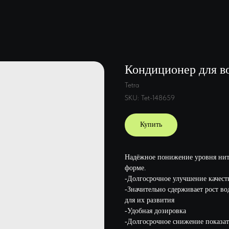
Кондиционер для во
Tetra
SKU:
Tet-148659
Купить
Надёжное понижение уровня нитр
форме.
-Долгосрочное улучшение качест
-Значительно сдерживает рост во
для их развития
-Удобная дозировка
-Долгосрочное снижение показате