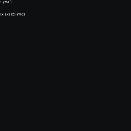
риума )
их аквариумов.