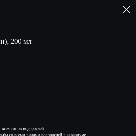
н), 200 мл
 всех типов водорослей
ьбы со всеми видами водорослей в аквариуме.