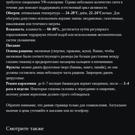
требуется специальное УФ-освещение. Однако небольшое количество света в
течение дня поможет поддерживать естественный цикл активности.
Обогрев
: оптимальная температура —
24–28°C
днём,
22–24°C
ночью. Для
обогрева допустимо использовать верхние лампы: неодимовые, галогеновые,
накаливания или точечного нагрева.
Влажность
: влажность —
60–80%
, достигается путём регулярного
опрыскивания террариума тёплой водой или использования автоматических
систем увлажнения.
Питание
Основа рациона
: насекомые (сверчки, тараканы, жуки). Важно, чтобы
насекомые были соответствующего размера (не больше расстояния между
глазами геккона) и предварительно насыщены кальцием и витаминами.
Фрукты
: можно давать фруктовые пюре (бананы, манго, папайя), но они
должны составлять лишь небольшую часть рациона. Запрещено давать
цитрусовые.
Режим кормления
: до 6–7 месяцев бананоедов кормят ежедневно, после —
3–4
раза в неделю
. Некоторые гекконы склонны к перееданию и ожирению,
поэтому режим кормления должен строго соблюдаться.
Обратите внимание, что данная страница только для ознакомления. Актуальное
наличие и цены уточняйте в магазине или по телефону.
Смотрите также