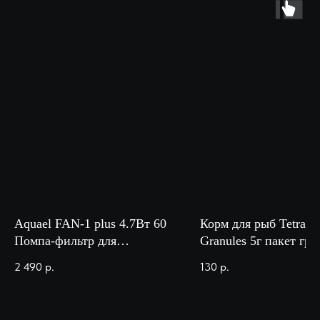
Aquael FAN-1 plus 4.7Вт 60
Корм для рыб Tetra Be
Помпа-фильтр для
Granules 5г пакет гра
аквариума 60-100л/320 л/ч
основной корм для в
2 490
р.
130
р.
видов петушков