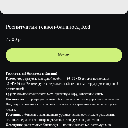
Реснитчатый геккон-бананоед Red
7 500
р.
Купить
Реснитчатый бананоед в Казани!
Размер террариума
: для одной особи —
30×30×45 см
, для нескольких —
45×45×60 см
. Рекомендуется вертикальный стеклянный террариум с хорошей
вентиляцией.
Грунт
: можно использовать мох, древесную кору, кокосовые чипсы
Обстановка
: в террариуме должны быть коряги, ветки и укрытия для лазания.
Подойдут половинки кокосов, пластиковые или керамические пещеры, густая
листва.
Растения
: в ёмкости с повышенным уровнем влажности можно разместить
неядовитые растения, которые увлажняют воздух и создают тень.
Освещение
: реснитчатые бананоеды — ночные животные, поэтому им не