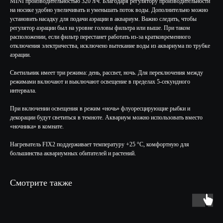
MINI производительностью 320 л/ч. Благодаря регулятору производительности
на носике удобно увеличивать и уменьшать поток воды. Дополнительно можно
установить насадку для подачи аэрации в аквариум. Важно следить, чтобы
регулятор аэрации был на уровне головы фильтра или выше. При таком
расположении, если фильтр перестанет работать из-за кратковременного
отключения электричества, исключено вытекание воды из аквариума по трубке
аэрации.
Светильник имеет три режима: день, рассвет, ночь. Для переключения между
режимами включают и выключают освещение в пределах 5-секундного
интервала.
При включении освещения в режим «ночь» флуоресцирующие рыбки и
декорации будут светиться в темноте. Аквариум можно использовать вместо
«ночника» в комнате.
Нагреватель FIX2 поддерживает температуру +25 °C, комфортную для
большинства аквариумных обитателей и растений.
Смотрите также