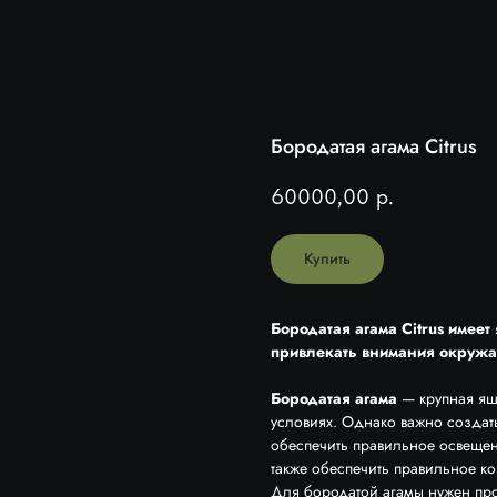
Бородатая агама Citrus
60000,00
р.
Купить
Бородатая агама Citrus имее
привлекать внимания окруж
Бородатая агама
— крупная ящ
условиях. Однако важно создат
обеспечить правильное освещени
также обеспечить правильное к
Для бородатой агамы нужен пр